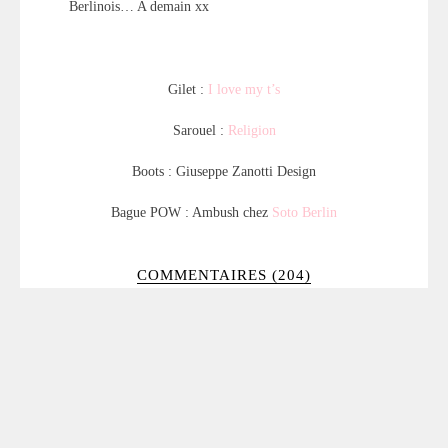
Berlinois… A demain xx
Gilet :
I love my t’s
Sarouel :
Religion
Boots : Giuseppe Zanotti Design
Bague POW : Ambush chez
Soto Berlin
COMMENTAIRES (204)