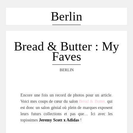
ACCUEIL
SÉLECTION
Berlin
VOYAGES
LOOKBOOK
RECHERCHE
Bread & Butter : My
ARCHIVES
Faves
BERLIN
Encore une fois un record de photos pour un article.
Voici mes coups de cœur du salon
Bread & Butter,
qui
est donc un salon génial où plein de marques exposent
leurs futurs collections et pas que… Ici avec les
topissimes
Jeremy Scott x Adidas
!