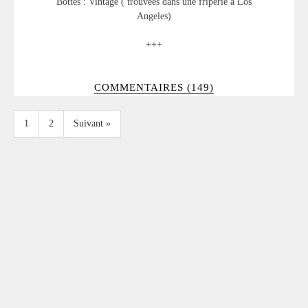
Bottes : Vintage ( trouvées dans une friperie à Los
Angeles)
+++
COMMENTAIRES (149)
1
2
Suivant »