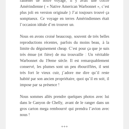
ramener de notre voyage, il y avait une coiffe
Amérindienne ( « Native American Warbonnet », c’est
plus joli en version originale ) J’ai toujours trouvé ça
somptueux. Ce voyage en terres Amérindiennes était
l’occasion idéale d’en trouver un.
Nous en avons croisé beaucoup, souvent de très belles
reproductions récentes, parfois du moins beau, à la
limite du déguisement cheap. C’est pour ça que je suis
très émue (et fière) de ma trouvaille : Un véritable
Warbonnet du 19eme siècle. Il est remarquablement
conservé, les plumes sont un peu ébouriffées, il sent
très fort le vieux cuir, j’adore me dire qu’il reste
habité par son ancien propriétaire, quoi qu’il en soit, il
impose par sa présence !
Nous sommes allés prendre quelques photos avec lui
dans le Canyon de Chelly, avant de le ranger dans un
gros carton mega rembourré qui prendra l’avion avec
nous !
+++