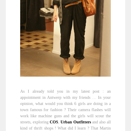
As I already told you in my latest post : an
appointment in Antwerp with my friends … In your
opinion, what would you think 6 girls are doing in a
town famous for fashion ? Their camera flashes will
work like machine guns and the girls will scour the
streets, exploring
COS
,
Urban Outfitters
and also all
kind of thrift shops ! What did I learn ? That Martin