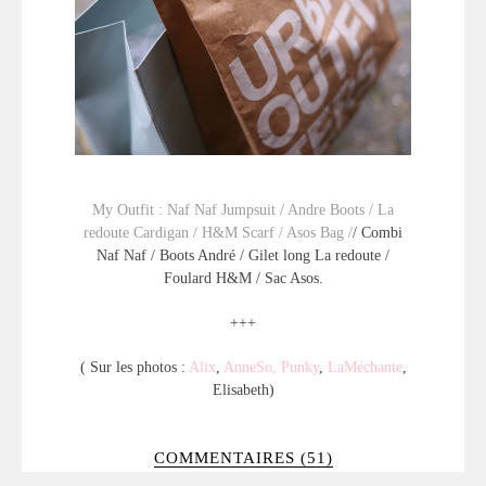
My Outfit : Naf Naf Jumpsuit / Andre Boots / La
redoute Cardigan / H&M Scarf / Asos Bag /
/ Combi
Naf Naf / Boots André / Gilet long La redoute /
Foulard H&M / Sac Asos.
+++
( Sur les photos :
Alix
,
AnneSo
,
Punky
,
LaMéchante
,
Elisabeth)
COMMENTAIRES (51)