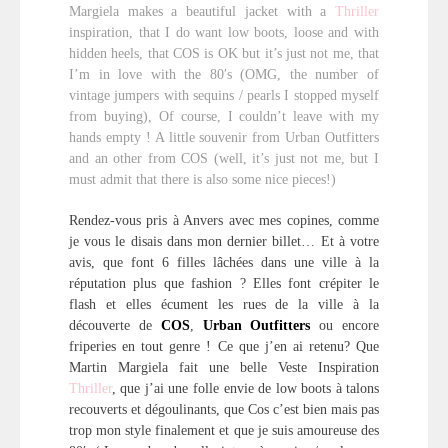
Margiela makes a beautiful jacket with a
Thriller
inspiration, that I do want low boots, loose and with
hidden heels, that COS is OK but it’s just not me, that
I’m in love with the 80′s (OMG, the number of
vintage jumpers with sequins / pearls I stopped myself
from buying), Of course, I couldn’t leave with my
hands empty ! A little souvenir from Urban Outfitters
and an other from COS (well, it’s just not me, but I
must admit that there is also some nice pieces!)
Rendez-vous pris à Anvers avec mes copines, comme
je vous le disais dans mon dernier billet… Et à votre
avis, que font 6 filles lâchées dans une ville à la
réputation plus que fashion ? Elles font crépiter le
flash et elles écument les rues de la ville à la
découverte de
COS
,
Urban Outfitters
ou encore
friperies en tout genre ! Ce que j’en ai retenu? Que
Martin Margiela fait une belle Veste Inspiration
Thriller
, que j’ai une folle envie de low boots à talons
recouverts et dégoulinants, que Cos c’est bien mais pas
trop mon style finalement et que je suis amoureuse des