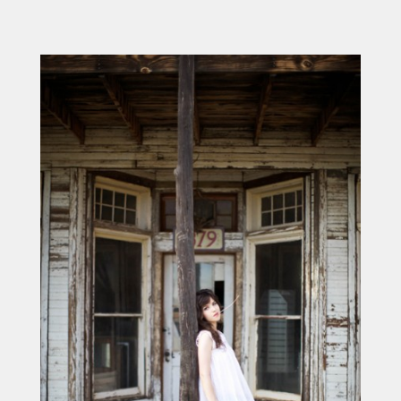
ACCUEIL
SÉLECTION
VOYAGES
LOOKBOOK
RECHERCHE
ARCHIVES