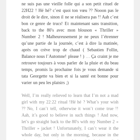
ne suis pas une vieille folle qui a son petit rituel de
22H22 ! Hé hé? c’est quoi ton vœu ?? Nooon pas le
droit de le dire, sinon il ne se réalisera pas !! Aah c’est
bon ce genre de trucs! Et maintenant sans transition,
back to the 80′s avec mon blouson « Thriller »
Number 2 ! Malheureusement je ne peux l’étrenner
qu’une partie de la journée, c’est à dire la matinée,
après on crève trop de chaud ( Sebastien Follin,
Balance nous l’Automne! please ! ) … Ça craint je me
retrouve toujours à vous parler de la pluie et du beau
temps, promis la prochaine fois je vous demande si
tata Georgette va bien et si la santé est bonne pour
varier un peu les plaisirs ;)
Well, I’m really relieved to learn that I’m not a mad
girl with my 22:22 ritual !Hé hé ? What’s your wish
?? No, I can’t tell, otherwise it won’t come true !!
Aah, it’s good to believe in such things ! And now,
let’s go straight back to the 80′s with my Number 2 «
Thriller » jacket ! Unfortunately, I can’t wear it the
whole day, but only in the morning, because in the