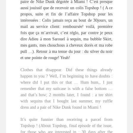
paire de Nike Dunk dégotée à Miami ! C’est presque
aussi jouissif que de recevoir un colis Topshop ! ( A ce
propos, suite et fin de l’affaire Topshop pour les
intéressées : Colis jamais reçu au bout de 30jours, un
mail au service client: remboursée! voilà, première
fois que ça m’arrivait, c’est réglo, par contre je peux
dire Adieu à mon Sarouel à sequin, ma bubble Skirt,
mes gants, mes chouchous à cheveux dorés et ma robe
pull …). Retour à ma tenue du jour : du silver du noir
et une pointe de rouge! Yeah!
Clothes that disappear. Did these things already
happen to you ? Well, I’m beginning to have doubts :
where did I put this or that … Hum hum,, I just
remenber that my suitcase is with a false bottom …
and that’s how; 2 months later, I found : a tee shirt
with sequins that I bought last summer, my ruffle
dress and a pair of Nike Dunk found in Miami !
It’s quite funnier than receiving a parcel from
Topshop ! (About Topshop, final episode of the issue,
for those who are interested in : 30 days after the