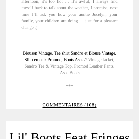
afternoon, it’s too hot … It’s awful, I always find
myself back to talk about the weather,
I promise, next
time I’ll ask you how your auntie Jocelyn, your
family, your children are doing … just for a pleasant
change
;)
Blouson Vintage, Tee shirt Sandro et Blouse Vintage,
Slim en cuir Promod, Boots Asos /
/ Vintage Jacket,
Sandro Tee & Vintage Top, Promod Leather Pants,
Asos Boots
+++
COMMENTAIRES (108)
Lil' Boots Feat Fringes