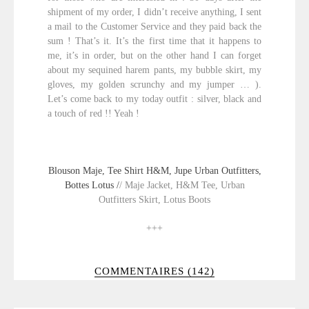
shipment of my order, I didn’t receive anything, I sent
a mail to the Customer Service and they paid back the
sum ! That’s it. It’s the first time that it happens to
me, it’s in order, but on the other hand I can forget
about my sequined harem pants, my bubble skirt, my
gloves, my golden scrunchy and my jumper … ).
Let’s come back to my today outfit : silver, black and
a touch of red !! Yeah !
Blouson Maje, Tee Shirt H&M, Jupe Urban Outfitters,
Bottes Lotus /
/ Maje Jacket, H&M Tee, Urban
Outfitters Skirt, Lotus Boots
+++
COMMENTAIRES (142)