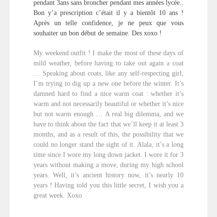
pendant 3ans sans broncher pendant mes années lycée..
Bon y’a prescription c’était il y a bientôt 10 ans !
Après un telle confidence, je ne peux que vous
souhaiter un bon début de semaine. Des xoxo !
My weekend outfit ! I make the most of these days of
mild weather, before having to take out again a coat
… Speaking about coats, like any self-respecting girl,
I’m trying to dig up a new one before the winter. It’s
damned hard to find a nice warm coat : whether it’s
warm and not necessarily beautiful or whether it’s nice
but not warm enough … A real big dilemma, and we
have to think about the fact that we’ll keep it at least 3
months, and as a result of this, the possibility that we
could no longer stand the sight of it. Alala, it’s a long
time since I wore my long down jacket. I wore it for 3
years without making a move, during my high school
years. Well, it’s ancient history now, it’s nearly 10
years ! Having told you this little secret, I wish you a
great week. Xoxo