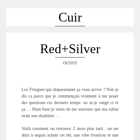
ACCUEIL
SÉLECTION
Cuir
VOYAGES
LOOKBOOK
RECHERCHE
Red+Silver
ARCHIVES
OUTFIT
Les Fringues qui disparaissent ça vous arrive ? Non je
dis ca parce que je commençais vraiment à me poser
des questions ces derniers temps: ou ai-je rangé ci et
ça … Hum hum je viens de me souvenir que ma valise
avait une doublure …
Voilà comment on retrouve 2 mois plus tard : un tee
shirt à sequin acheté cet été, une robe froufrou et une