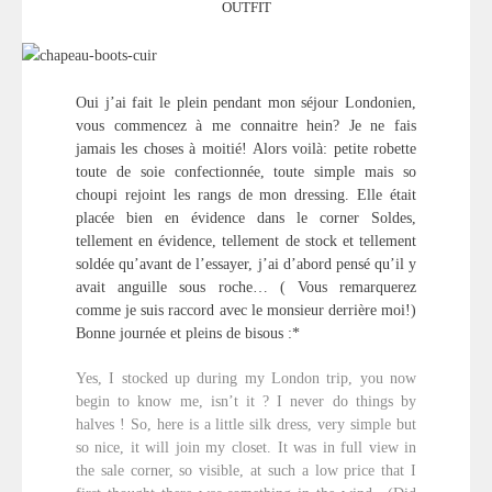
OUTFIT
Oui j’ai fait le plein pendant mon séjour Londonien,
vous commencez à me connaitre hein? Je ne fais
jamais les choses à moitié! Alors voilà: petite robette
toute de soie confectionnée, toute simple mais so
choupi rejoint les rangs de mon dressing. Elle était
placée bien en évidence dans le corner Soldes,
tellement en évidence, tellement de stock et tellement
soldée qu’avant de l’essayer, j’ai d’abord pensé qu’il y
avait anguille sous roche… ( Vous remarquerez
comme je suis raccord avec le monsieur derrière moi!)
Bonne journée et pleins de bisous :*
Yes, I stocked up during my London trip, you now
begin to know me, isn’t it ? I never do things by
halves ! So, here is a little silk dress, very simple but
so nice, it will join my closet. It was in full view in
the sale corner, so visible, at such a low price that I