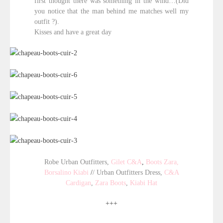
first thought there was something in the wind…(Did
you notice that the man behind me matches well my
outfit ?).
Kisses and have a great day
Robe Urban Outfitters,
Gilet C&A
,
Boots Zara,
Borsalino Kiabi
/
/ Urban Outfitters Dress,
C&A
Cardigan
,
Zara Boots
,
Kiabi Hat
+++