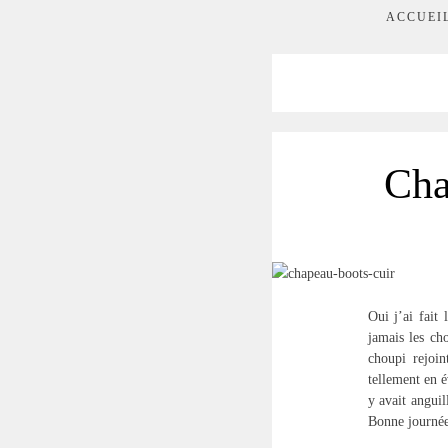
ACCUEI
Cha
Oui j’ai fait
jamais les ch
choupi rejoin
tellement en é
y avait angui
Bonne journée 