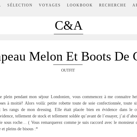
L
SÉLECTION
VOYAGES
LOOKBOOK
RECHERCHE
A
C&A
peau Melon Et Boots De 
OUTFIT
 le plein pendant mon séjour Londonien, vous commencez à me connaitre hei
oses à moitié! Alors voilà: petite robette toute de soie confectionnée, toute 
t les rangs de mon dressing. Elle était placée bien en évidence dans le c
vidence, tellement de stock et tellement soldée qu’avant de l’essayer, j’ai d’abo
lle sous roche… ( Vous remarquerez comme je suis raccord avec le monsieur d
et pleins de bisous :*