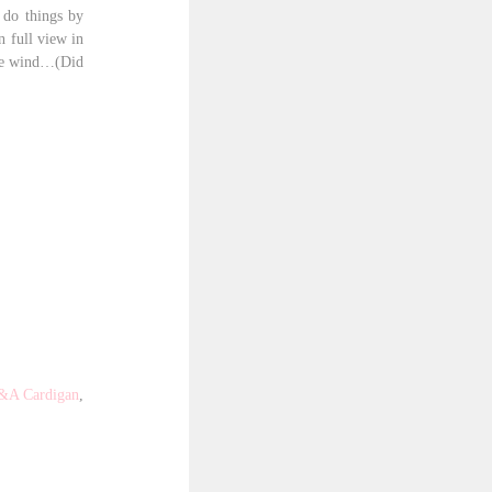
 do things by
in full view in
 the wind…(Did
&A Cardigan
,