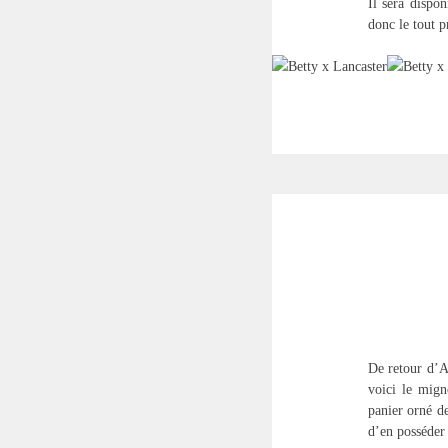
Il sera dispo
donc le tout p
De retour d’A
voici le mign
panier orné de
d’en posséder 