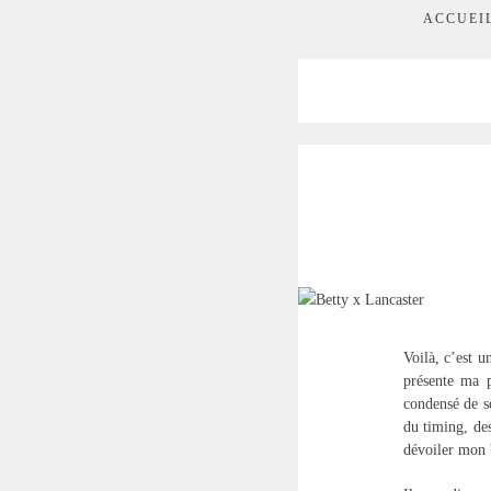
ACCUEI
Voilà, c’est u
présente ma p
condensé de se
du timing, de
dévoiler mon 