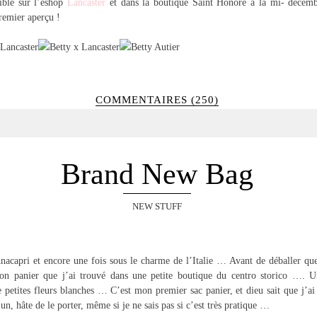
nible sur l’eshop
Lancaster
et dans la boutique Saint Honoré à la mi- décemb
remier aperçu !
COMMENTAIRES (250)
Brand New Bag
NEW STUFF
nacapri et encore une fois sous le charme de l’Italie … Avant de déballer qu
on panier que j’ai trouvé dans une petite boutique du centro storico …. 
 petites fleurs blanches … C’est mon premier sac panier, et dieu sait que j’ai
un, hâte de le porter, même si je ne sais pas si c’est très pratique …