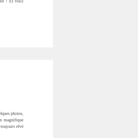
re ! Et voici
elques photos,
Un magnifique
 toujours rêvé