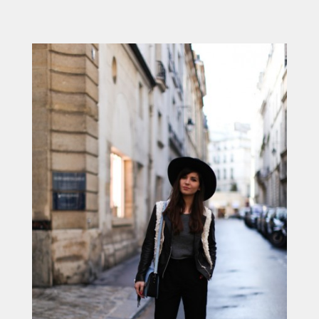
ACCUEIL
SÉLECTION
VOYAGES
LOOKBOOK
RECHERCHE
ARCHIVES