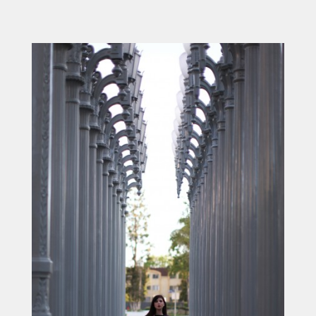
ACCUEIL
SÉLECTION
VOYAGES
LOOKBOOK
RECHERCHE
ARCHIVES