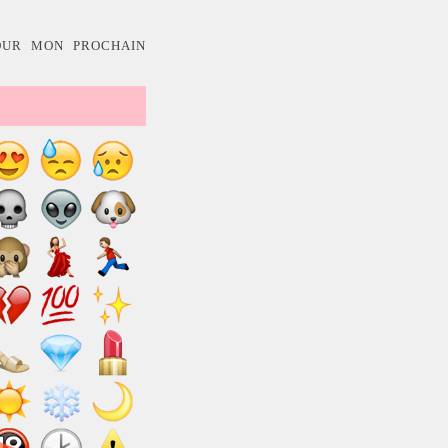
OUR MON PROCHAIN