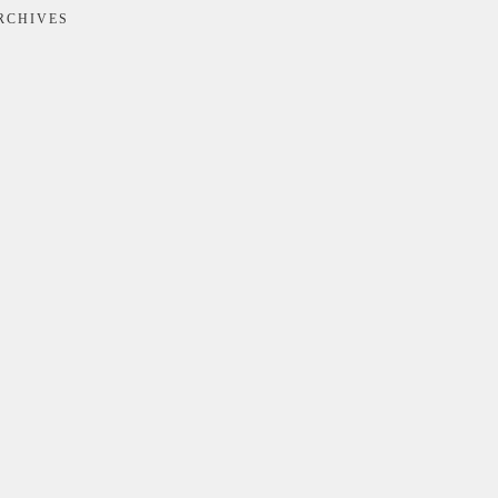
RCHIVES