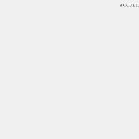
ACCUEI