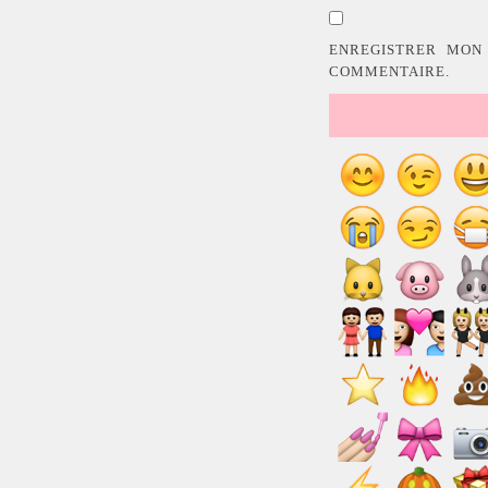
ENREGISTRER MON
COMMENTAIRE.