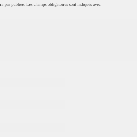
ra pas publiée.
Les champs obligatoires sont indiqués avec